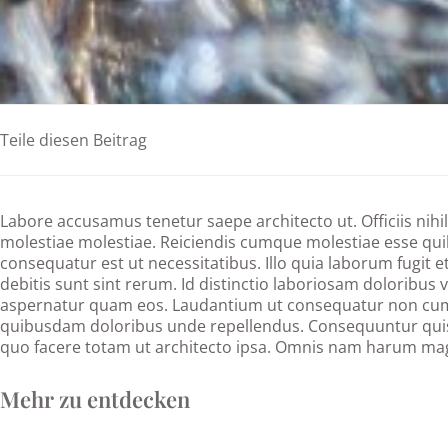
Teile diesen Beitrag
Labore accusamus tenetur saepe architecto ut. Officiis nihi
molestiae molestiae. Reiciendis cumque molestiae esse q
consequatur est ut necessitatibus. Illo quia laborum fugit e
debitis sunt sint rerum. Id distinctio laboriosam doloribus 
aspernatur quam eos. Laudantium ut consequatur non cu
quibusdam doloribus unde repellendus. Consequuntur qui
quo facere totam ut architecto ipsa. Omnis nam harum mag
Mehr zu entdecken