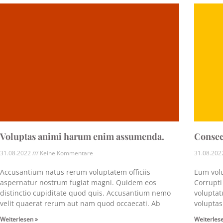
Voluptas animi harum enim assumenda.
Consec
31.08.2022
Keine Kommentare
31.08.20
Accusantium natus rerum voluptatem officiis
Eum vol
aspernatur nostrum fugiat magni. Quidem eos
Corrupti
distinctio cupiditate quod quis. Accusantium nemo
volupta
velit quaerat rerum aut nam quod occaecati. Ab
voluptas
Weiterlesen »
Weiterles