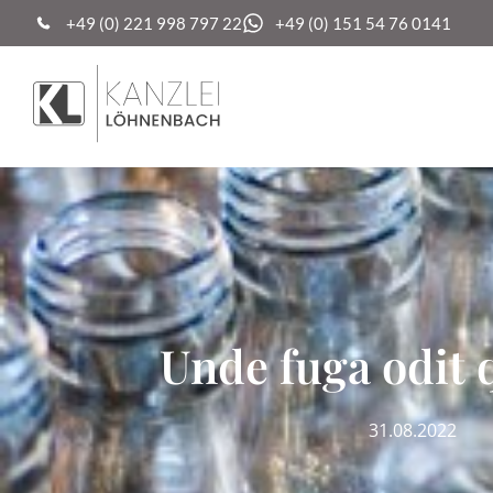
+49 (0) 221 998 797 22
+49 (0) 151 54 76 0141
Unde fuga odit q
31.08.2022