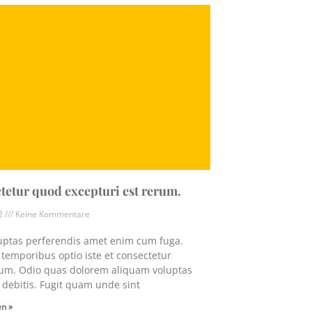
tetur quod excepturi est rerum.
22
Keine Kommentare
uptas perferendis amet enim cum fuga.
 temporibus optio iste et consectetur
tum. Odio quas dolorem aliquam voluptas
 debitis. Fugit quam unde sint
en »